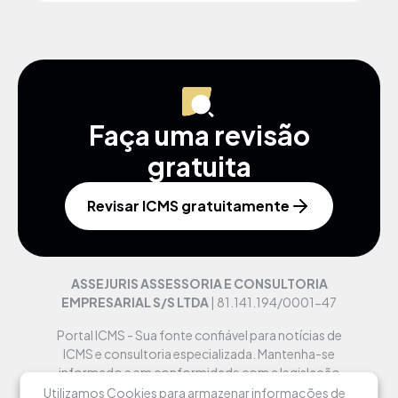
Faça uma revisão
gratuita
Revisar ICMS gratuitamente
ASSEJURIS ASSESSORIA E CONSULTORIA
EMPRESARIAL S/S LTDA
| 81.141.194/0001-47
Portal ICMS - Sua fonte confiável para notícias de
ICMS e consultoria especializada. Mantenha-se
informado e em conformidade com a legislação
fiscal.
Utilizamos Cookies para armazenar informações de