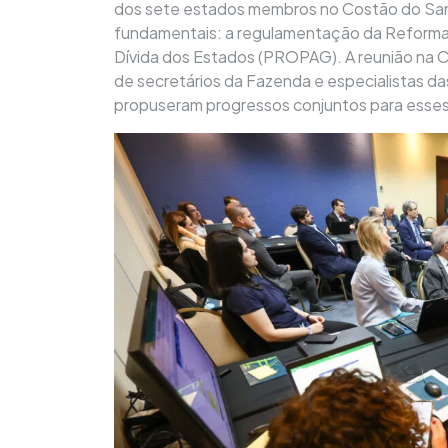
dos sete estados membros no Costão do Santi
fundamentais: a regulamentação da Reforma 
Dívida dos Estados (PROPAG). A reunião na 
de secretários da Fazenda e especialistas da
propuseram progressos conjuntos para esses 