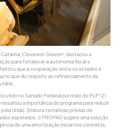
Catarina, Cleverson Siewert, destacou a
ção para fortalecer a autonomia fiscal e
fatizou que a cooperação entre os estados é
eja no que diz respeito ao refinanciamento da
utária.
cutido no Senado Federal por meio do PLP 121.
 ressaltou a importância do programa para reduzir
 pela União. Embora tentativas prévias de
ltados esperados, o PROPAG sugere uma solução
ncia de uma amortização inicial nos contratos,