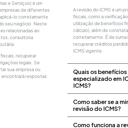
ias e Serviços) é um
A revisão do ICMS é um p
 empresas de diferentes
fiscais, como a verificaçã
aplicá-lo corretamente
utilização de benefícios 
 do seu negócio. Neste
cálculo), além de constata
es relacionadas ao
corretamente. É de suma i
os, consultoria
recuperar créditos perdid
butária.
ICMS vigente.
fiscais, recuperar
rigações legais. Se
tar sua empresa ou
Quais os benefícios
ê encontrará respostas
especializado em IC
ICMS?
Como saber se a min
revisão do ICMS?
Como funciona a re