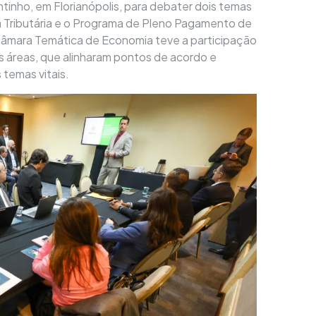
nho, em Florianópolis, para debater dois temas
Tributária e o Programa de Pleno Pagamento de
Câmara Temática de Economia teve a participação
s áreas, que alinharam pontos de acordo e
temas vitais.