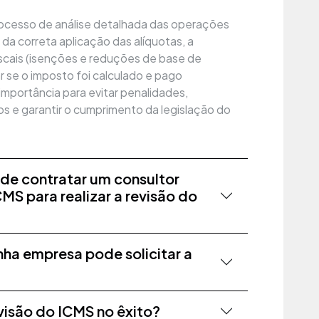
rocesso de análise detalhada das operações
o da correta aplicação das alíquotas, a
fiscais (isenções e reduções de base de
r se o imposto foi calculado e pago
mportância para evitar penalidades,
os e garantir o cumprimento da legislação do
 de contratar um consultor
MS para realizar a revisão do
ha empresa pode solicitar a
visão do ICMS no êxito?