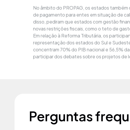
No âmbito do PROPAG, os estados também d
de pagamento para entes em situação de cal
disso, pediram que estados com gestão finan
novas restrições fiscais, como o teto de gasto
Em relação à Reforma Tributária, os particip
representação dos estados do Sul e Sudeste
concentram 70% do PIB nacional e 56,5% da 
participar dos debates sobre os projetos de 
Perguntas freq