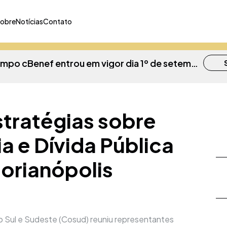
obre
Notícias
Contato
Obrigatoriedade do campo cBenef entrou em vigor dia 1º de setembro em SC
Decreto permite adiamento do recolhimento do ICMS até o dia 30 de maio
tratégias sobre
a e Dívida Pública
Paraná concede a isenção no ICMS nas operações internas com ativador de vulcanização de borrachas
S
orianópolis
SEFAZ-MA Autua Empresa de Combustíveis por Uso Indevido de Créditos de ICMS
ão Sul e Sudeste (Cosud) reuniu representantes
Governo do Sergipe amplia prazo de renegociação de débitos de ICMS para até 60 meses