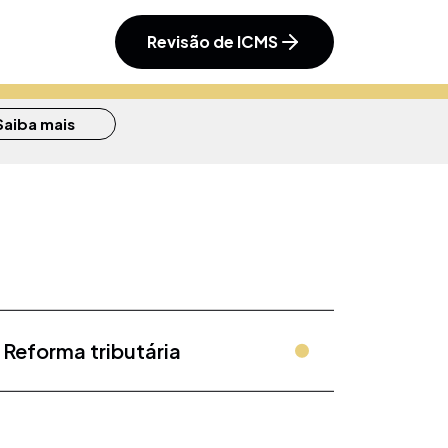
Revisão de ICMS
Saiba mais
Saiba mais
aiba mais
Reforma tributária
Saiba mais
Saiba mais