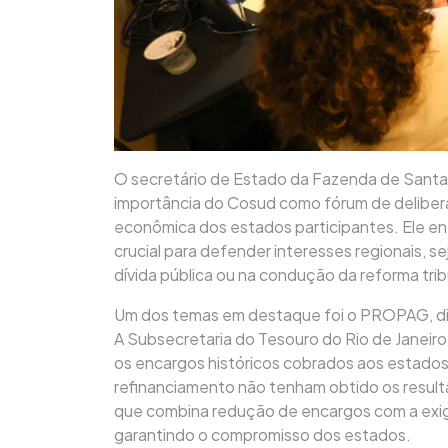
O secretário de Estado da Fazenda de Santa 
importância do Cosud como fórum de delibera
econômica dos estados participantes. Ele en
crucial para defender interesses regionais, s
dívida pública ou na condução da reforma trib
Um dos temas em destaque foi o PROPAG, dis
A Subsecretaria do Tesouro do Rio de Janeiro
os encargos históricos cobrados aos estados
refinanciamento não tenham obtido os resu
que combina redução de encargos com a exigê
garantindo o compromisso dos estados.