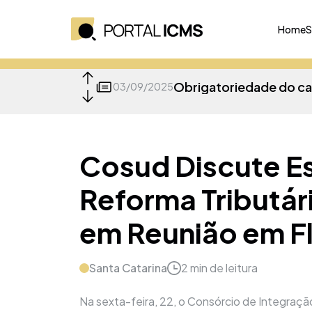
Home
S
03/09/2025
26/05/2025
Cosud Discute Es
Reforma Tributári
14/04/2025
em Reunião em Fl
08/04/2025
Santa Catarina
2
min de leitura
Na sexta-feira, 22, o Consórcio de Integraç
07/04/2025