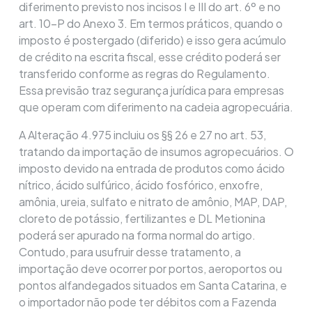
diferimento previsto nos incisos I e III do art. 6º e no
art. 10-P do Anexo 3. Em termos práticos, quando o
imposto é postergado (diferido) e isso gera acúmulo
de crédito na escrita fiscal, esse crédito poderá ser
transferido conforme as regras do Regulamento.
Essa previsão traz segurança jurídica para empresas
que operam com diferimento na cadeia agropecuária.
A Alteração 4.975 incluiu os §§ 26 e 27 no art. 53,
tratando da importação de insumos agropecuários. O
imposto devido na entrada de produtos como ácido
nítrico, ácido sulfúrico, ácido fosfórico, enxofre,
amônia, ureia, sulfato e nitrato de amônio, MAP, DAP,
cloreto de potássio, fertilizantes e DL Metionina
poderá ser apurado na forma normal do artigo.
Contudo, para usufruir desse tratamento, a
importação deve ocorrer por portos, aeroportos ou
pontos alfandegados situados em Santa Catarina, e
o importador não pode ter débitos com a Fazenda