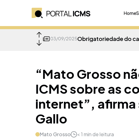
Home
S
03/09/2025
26/05/2025
“Mato Grosso nã
ICMS sobre as c
14/04/2025
internet”, afirma
08/04/2025
Gallo
Mato Grosso
< 1
min de leitura
07/04/2025