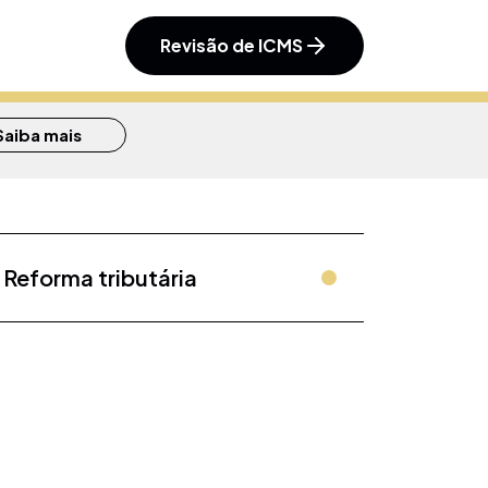
Revisão de ICMS
Saiba mais
Saiba mais
Reforma tributária
aiba mais
Saiba mais
Saiba mais