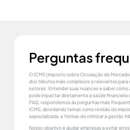
Perguntas freq
O ICMS (Imposto sobre Circulação de Mercador
dos tributos mais complexos e relevantes para
setores. Entender suas nuances e saber como 
pode impactar diretamente a saúde financeira
FAQ, respondemos às perguntas mais frequent
ICMS, abordando temas como revisão de impost
especializada, e formas de otimizar a gestão tri
Nosso objetivo é ajudar empresas a evitar erros 