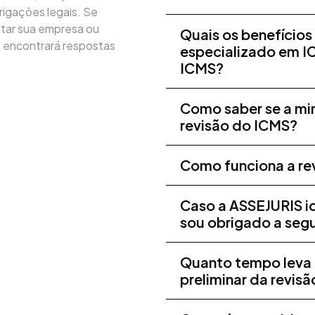
rigações legais. Se
tar sua empresa ou
Quais os benefícios
ê encontrará respostas
especializado em IC
ICMS?
Como saber se a min
revisão do ICMS?
Como funciona a re
Caso a ASSEJURIS id
sou obrigado a segu
Quanto tempo leva p
preliminar da revis