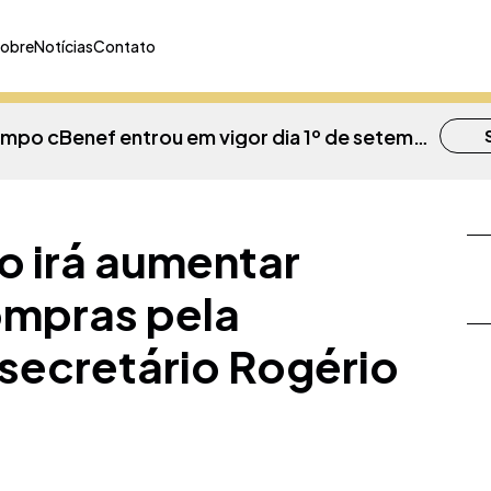
obre
Notícias
Contato
Obrigatoriedade do campo cBenef entrou em vigor dia 1º de setembro em SC
Decreto permite adiamento do recolhimento do ICMS até o dia 30 de maio
o irá aumentar
ompras pela
Paraná concede a isenção no ICMS nas operações internas com ativador de vulcanização de borrachas
S
 secretário Rogério
SEFAZ-MA Autua Empresa de Combustíveis por Uso Indevido de Créditos de ICMS
Governo do Sergipe amplia prazo de renegociação de débitos de ICMS para até 60 meses