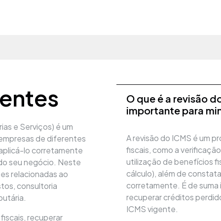
uentes
O que é a revisão d
importante para mi
ias e Serviços) é um
A revisão do ICMS é um p
 empresas de diferentes
fiscais, como a verificaçã
aplicá-lo corretamente
utilização de benefícios 
 do seu negócio. Neste
cálculo), além de constata
es relacionadas ao
corretamente. É de suma i
os, consultoria
recuperar créditos perdid
butária.
ICMS vigente.
fiscais, recuperar